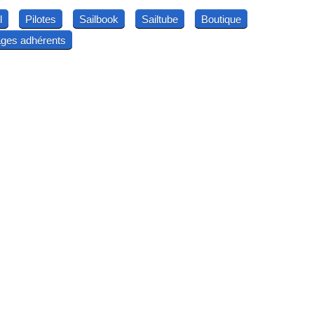
l
Pilotes
Sailbook
Sailtube
Boutique
ges adhérents