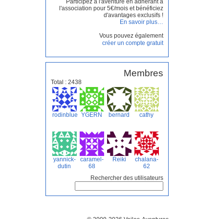
Participez à l'aventure en adhérant à
l'association pour 5€/mois et bénéficiez
d'avantages exclusifs !
En savoir plus…
Vous pouvez également
créer un compte gratuit
Membres
Total : 2438
rodinblue
YGERN
bernard
cathy
yannick-
caramel-
Reiki
chalana-
dutin
68
62
Rechercher des utilisateurs