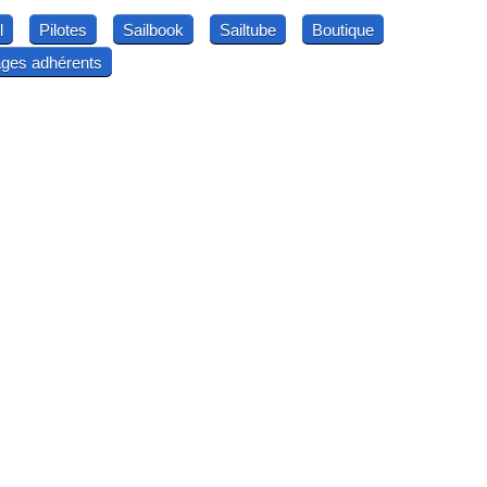
l
Pilotes
Sailbook
Sailtube
Boutique
ges adhérents