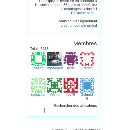
Participez à l'aventure en adhérant à
l'association pour 5€/mois et bénéficiez
d'avantages exclusifs !
En savoir plus…
Vous pouvez également
créer un compte gratuit
Membres
Total : 2438
joseph
mpelegrin
lieric
Franco
sebastien
Viking
luc79
Schmid
R
Rechercher des utilisateurs