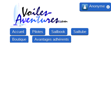
Anonyme
Accueil
Pilotes
Sailbook
Sailtube
Boutique
Avantages adhérents