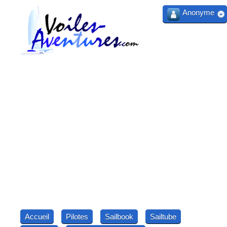
Anonyme
Accueil
Pilotes
Sailbook
Sailtube