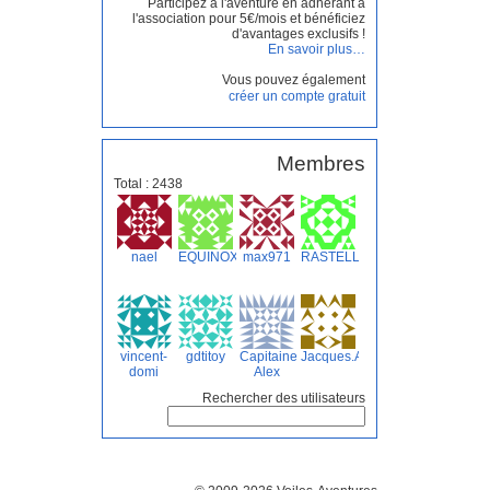
Participez à l'aventure en adhérant à
l'association pour 5€/mois et bénéficiez
d'avantages exclusifs !
En savoir plus…
Vous pouvez également
créer un compte gratuit
Membres
Total : 2438
nael
EQUINOX
max971
RASTELLI
vincent-
gdtitoy
Capitaine
Jacques.A
domi
Alex
Rechercher des utilisateurs