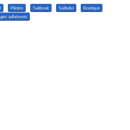
l
Pilotes
Sailbook
Sailtube
Boutique
ges adhérents