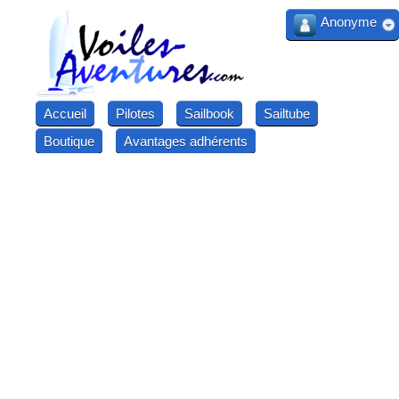
Anonyme
Accueil
Pilotes
Sailbook
Sailtube
Boutique
Avantages adhérents