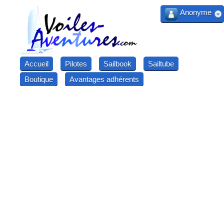
Anonyme
Accueil
Pilotes
Sailbook
Sailtube
Boutique
Avantages adhérents