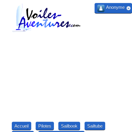
Anonyme
Accueil
Pilotes
Sailbook
Sailtube