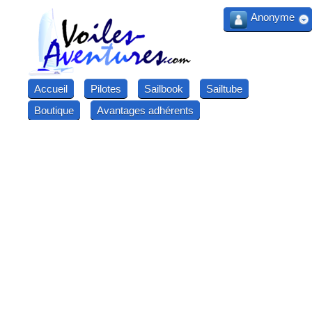
Anonyme
Accueil
Pilotes
Sailbook
Sailtube
Boutique
Avantages adhérents