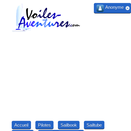
Anonyme
Accueil
Pilotes
Sailbook
Sailtube