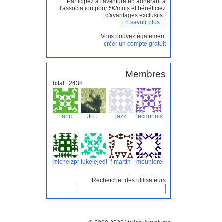
Participez à l'aventure en adhérant à
l'association pour 5€/mois et bénéficiez
d'avantages exclusifs !
En savoir plus…
Vous pouvez également
créer un compte gratuit
Membres
Total : 2438
Lanc
Jo L
jazz
lecourtois
michelzpro
lukelejedi
f-martin
meuniereric
Rechercher des utilisateurs