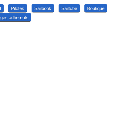
l
Pilotes
Sailbook
Sailtube
Boutique
ges adhérents