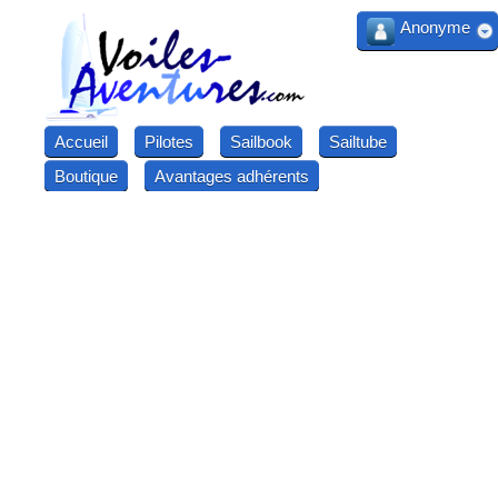
Anonyme
Accueil
Pilotes
Sailbook
Sailtube
Boutique
Avantages adhérents