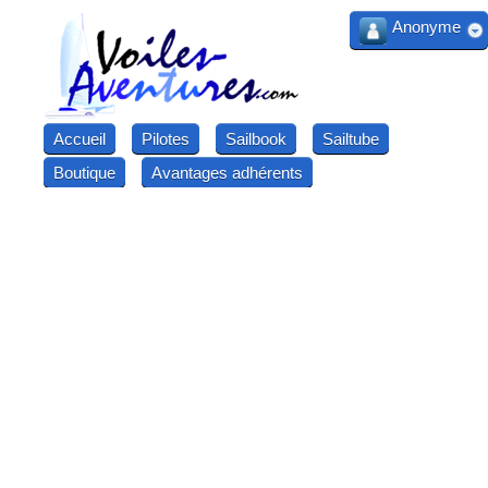
Anonyme
Accueil
Pilotes
Sailbook
Sailtube
Boutique
Avantages adhérents