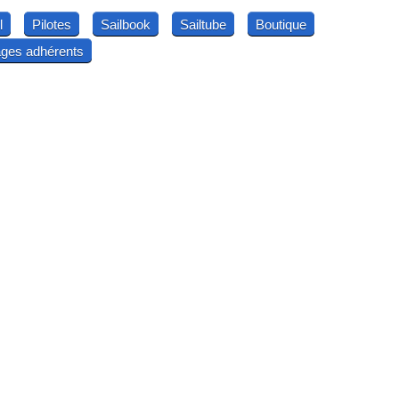
l
Pilotes
Sailbook
Sailtube
Boutique
ges adhérents