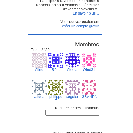
Participez à l'aventure en adhérant à
l'association pour 5€/mois et bénéficiez
d'avantages exclusifs !
En savoir plus…
Vous pouvez également
créer un compte gratuit
Membres
Total : 2439
Aline
RPat
Aldeia
Wind31
yaluda
philippe
seguier
GRANDJARDIN
T
Rechercher des utilisateurs