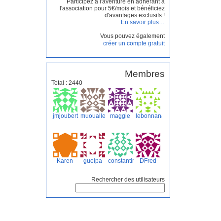
Participez à l'aventure en adhérant à
l'association pour 5€/mois et bénéficiez
d'avantages exclusifs !
En savoir plus…
Vous pouvez également
créer un compte gratuit
Membres
Total : 2440
jmjoubert
muoualle
maggie
lebonnana
Karen
guelpa
constantin17
DFred
Rechercher des utilisateurs