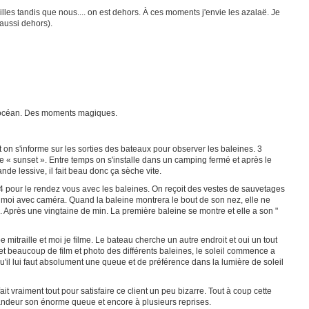
illes tandis que nous.... on est dehors. À ces moments j'envie les azalaë. Je
 aussi dehors).
t l'océan. Des moments magiques.
t on s'informe sur les sorties des bateaux pour observer les baleines. 3
e « sunset ». Entre temps on s'installe dans un camping fermé et après le
ande lessive, il fait beau donc ça sèche vite.
4 pour le rendez vous avec les baleines. On reçoit des vestes de sauvetages
, moi avec caméra. Quand la baleine montrera le bout de son nez, elle ne
 Après une vingtaine de min. La première baleine se montre et elle a son "
 mitraille et moi je filme. Le bateau cherche un autre endroit et oui un tout
et beaucoup de film et photo des différents baleines, le soleil commence a
u'il lui faut absolument une queue et de préférence dans la lumière de soleil
vraiment tout pour satisfaire ce client un peu bizarre. Tout à coup cette
andeur son énorme queue et encore à plusieurs reprises.