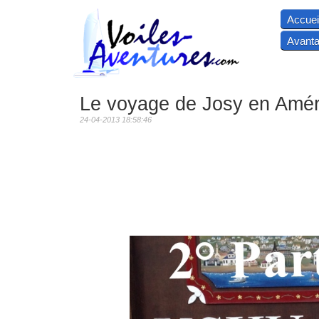
Accuei
Avanta
Le voyage de Josy en Améri
24-04-2013 18:58:46