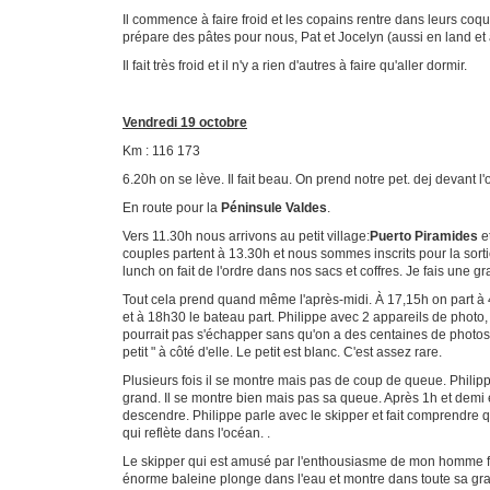
Il commence à faire froid et les copains rentre dans leurs coqu
prépare des pâtes pour nous, Pat et Jocelyn (aussi en land et
Il fait très froid et il n'y a rien d'autres à faire qu'aller dormir.
Vendredi 19 octobre
Km : 116 173
6.20h on se lève. Il fait beau. On prend notre pet. dej devan
En route pour la
Péninsule Valdes
.
Vers 11.30h nous arrivons au petit village:
Puerto Piramides
e
couples partent à 13.30h et nous sommes inscrits pour la sorti
lunch on fait de l'ordre dans nos sacs et coffres. Je fais une gr
Tout cela prend quand même l'après-midi. À 17,15h on part à 
et à 18h30 le bateau part. Philippe avec 2 appareils de photo
pourrait pas s'échapper sans qu'on a des centaines de photos.
petit " à côté d'elle. Le petit est blanc. C'est assez rare.
Plusieurs fois il se montre mais pas de coup de queue. Philippe
grand. Il se montre bien mais pas sa queue. Après 1h et demi 
descendre. Philippe parle avec le skipper et fait comprendre q
qui reflète dans l'océan. .
Le skipper qui est amusé par l'enthousiasme de mon homme fait 
énorme baleine plonge dans l'eau et montre dans toute sa gr