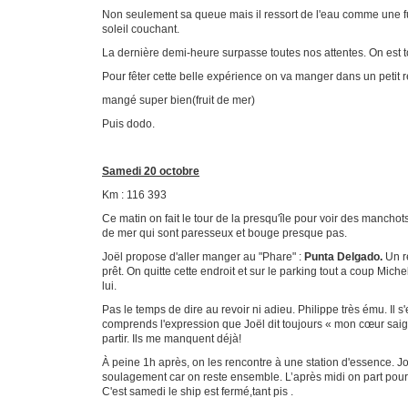
Non seulement sa queue mais il ressort de l'eau comme une fusé
soleil couchant.
La dernière demi-heure surpasse toutes nos attentes. On est t
Pour fêter cette belle expérience on va manger dans un petit 
mangé super bien(fruit de mer)
Puis dodo.
Samedi 20 octobre
Km : 116 393
Ce matin on fait le tour de la presqu'île pour voir des manchot
de mer qui sont paresseux et bouge presque pas.
Joël propose d'aller manger au "Phare" :
Punta Delgado.
Un r
prêt. On quitte cette endroit et sur le parking tout a coup Mic
lui.
Pas le temps de dire au revoir ni adieu. Philippe très ému. Il s
comprends l'expression que Joël dit toujours « mon cœur saign
partir. Ils me manquent déjà!
À peine 1h après, on les rencontre à une station d'essence. Joë
soulagement car on reste ensemble. L’après midi on part pou
C'est samedi le ship est fermé,tant pis .