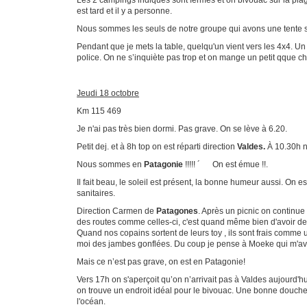
Les 2 campings indiques sont fermés et on bivouac sur la plage
est tard et il y a personne.
Nous sommes les seuls de notre groupe qui avons une tente sur 
Pendant que je mets la table, quelqu'un vient vers les 4x4. Un 
police. On ne s’inquiète pas trop et on mange un petit qque c
Jeudi 18 octobre
Km 115 469
Je n'ai pas très bien dormi. Pas grave. On se lève à 6.20.
Petit dej. et à 8h top on est réparti direction
Valdes.
À 10.30h n
Nous sommes en
Patagonie
!!!!! ´ On est émue !!.
Il fait beau, le soleil est présent, la bonne humeur aussi. On 
sanitaires.
Direction Carmen de
Patagones
. Après un picnic on continue
des routes comme celles-ci, c'est quand même bien d'avoir de p
Quand nos copains sortent de leurs toy , ils sont frais comme 
moi des jambes gonflées. Du coup je pense à Moeke qui m'avait
Mais ce n’est pas grave, on est en Patagonie!
Vers 17h on s'aperçoit qu’on n’arrivait pas à Valdes aujourd'h
on trouve un endroit idéal pour le bivouac. Une bonne douche
l'océan.