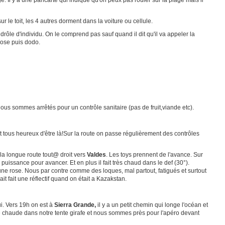
. Il y a une pancarte qui indique qu'on peux pas rouler sur la plage mais il
le toit, les 4 autres dorment dans la voiture ou cellule.
drôle d'individu. On le comprend pas sauf quand il dit qu'il va appeler la
hose puis dodo.
ous sommes arrêtés pour un contrôle sanitaire (pas de fruit,viande etc).
est tous heureux d'être là!Sur la route on passe régulièrement des contrôles
 la longue route tout@ droit vers
Valdes
. Les toys prennent de l'avance. Sur
uissance pour avancer. Et en plus il fait très chaud dans le def (30°).
une rose. Nous par contre comme des loques, mal partout, fatigués et surtout
 fait une réflectif quand on était a Kazakstan.
ui. Vers 19h on est à
Sierra Grande,
il y a un petit chemin qui longe l'océan et
 chaude dans notre tente girafe et nous sommes près pour l'apéro devant