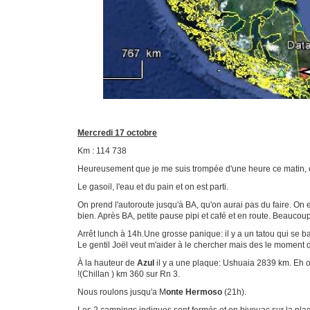
Mercredi 17 octobre
Km : 114 738
Heureusement que je me suis trompée d'une heure ce matin, 
Le gasoil, l'eau et du pain et on est parti.
On prend l'autoroute jusqu'à BA, qu'on aurai pas du faire. On e
bien. Après BA, petite pause pipi et café et en route. Beaucou
Arrêt lunch à 14h.Une grosse panique: il y a un tatou qui se b
Le gentil Joël veut m'aider à le chercher mais des le moment qu
À la hauteur de
Azul
il y a une plaque: Ushuaia 2839 km. Eh o
!(Chillan ) km 360 sur Rn 3.
Nous roulons jusqu'a M
onte Hermoso
(21h).