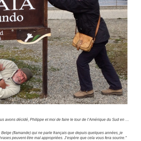
us avons décidé, Philippe et moi de faire le tour de l’Amérique du Sud en …
suis Belge (flamande) qui ne parle français que depuis quelques années, je
ases peuvent être mal appropriées. J’espère que cela vous fera sourire."