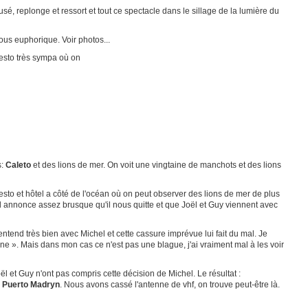
, replonge et ressort et tout ce spectacle dans le sillage de la lumière du
ous euphorique. Voir photos...
resto très sympa où on
s:
Caleto
et des lions de mer. On voit une vingtaine de manchots et des lions
esto et hôtel a côté de l'océan où on peut observer des lions de mer de plus
hel annonce assez brusque qu'il nous quitte et que Joël et Guy viennent avec
'entend très bien avec Michel et cette cassure imprévue lui fait du mal. Je
e ». Mais dans mon cas ce n'est pas une blague, j'ai vraiment mal à les voir
l et Guy n'ont pas compris cette décision de Michel. Le résultat :
r
Puerto Madryn
. Nous avons cassé l'antenne de vhf, on trouve peut-être là.