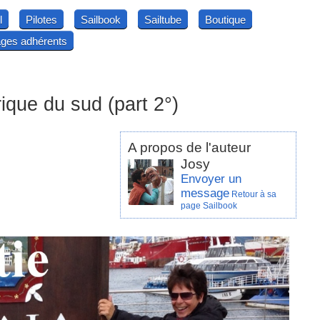
l
Pilotes
Sailbook
Sailtube
Boutique
ges adhérents
que du sud (part 2°)
A propos de l'auteur
Josy
Envoyer un
message
Retour à sa
page Sailbook