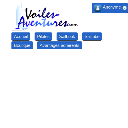
Anonyme
Accueil
Pilotes
Sailbook
Sailtube
Boutique
Avantages adhérents