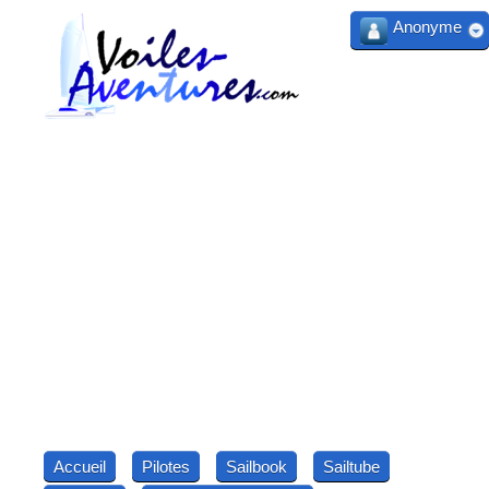
Anonyme
Accueil
Pilotes
Sailbook
Sailtube