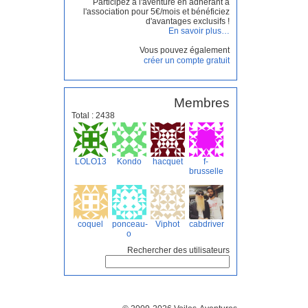
Participez à l'aventure en adhérant à
l'association pour 5€/mois et bénéficiez
d'avantages exclusifs !
En savoir plus…
Vous pouvez également
créer un compte gratuit
Membres
Total : 2438
LOLO13
Kondo
hacquet
f-
brusselle
coquel
ponceau-
Viphot
cabdriver
o
Rechercher des utilisateurs