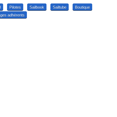
l
Pilotes
Sailbook
Sailtube
Boutique
ges adhérents