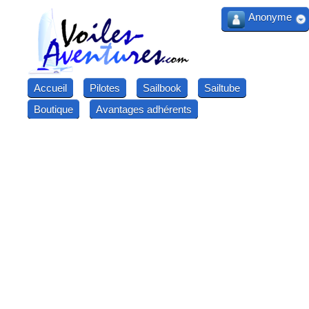
Anonyme
Accueil
Pilotes
Sailbook
Sailtube
Boutique
Avantages adhérents