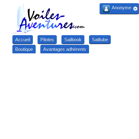
Anonyme
Accueil
Pilotes
Sailbook
Sailtube
Boutique
Avantages adhérents